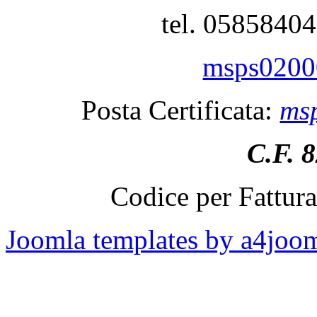
tel. 0585840
msps02000
Posta Certificata:
msp
C.F. 
Codice per Fattur
Joomla templates by a4joo