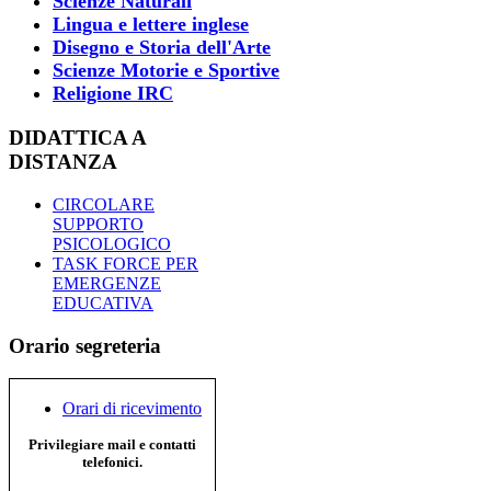
Scienze Naturali
Lingua e lettere inglese
Disegno e Storia dell'Arte
Scienze Motorie e Sportive
Religione IRC
DIDATTICA A
DISTANZA
CIRCOLARE
SUPPORTO
PSICOLOGICO
TASK FORCE PER
EMERGENZE
EDUCATIVA
Orario segreteria
Orari di ricevimento
Privilegiare mail e contatti
telefonici.