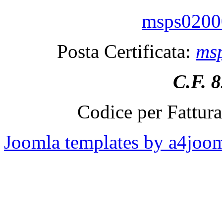
msps02000
Posta Certificata:
msp
C.F. 
Codice per Fattur
Joomla templates by a4joo