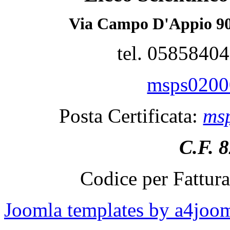
Via Campo D'Appio 90
tel. 0585840
msps02000
Posta Certificata:
msp
C.F. 
Codice per Fattur
Joomla templates by a4joo