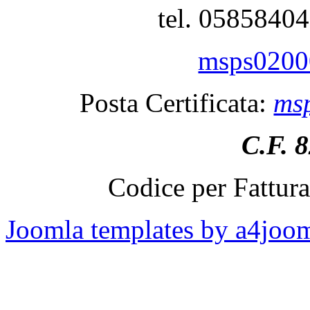
tel. 0585840
msps02000
Posta Certificata:
msp
C.F. 
Codice per Fattur
Joomla templates by a4joo