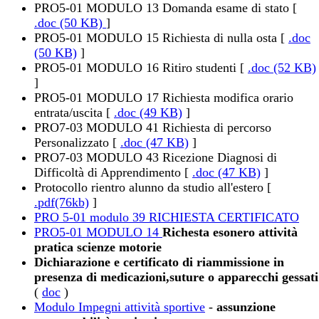
PRO5-01 MODULO 13 Domanda esame di stato [
.doc (50 KB)
]
PRO5-01 MODULO 15 Richiesta di nulla osta [
.doc
(50 KB)
]
PRO5-01 MODULO 16 Ritiro studenti [
.doc (52 KB)
]
PRO5-01 MODULO 17 Richiesta modifica orario
entrata/uscita [
.doc (49 KB)
]
PRO7-03 MODULO 41 Richiesta di percorso
Personalizzato [
.doc (47 KB)
]
PRO7-03 MODULO 43 Ricezione Diagnosi di
Difficoltà di Apprendimento [
.doc (47 KB)
]
Protocollo rientro alunno da studio all'estero [
.pdf(76kb)
]
PRO 5-01 modulo 39 RICHIESTA CERTIFICATO
PRO5-01 MODULO 14
Richesta esonero attività
pratica scienze motorie
Dichiarazione e certificato di riammissione in
presenza di medicazioni,suture o apparecchi gessati
(
doc
)
Modulo Impegni attività sportive
-
assunzione