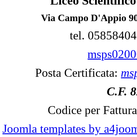
Liceo Scientifi
Via Campo D'Appio 90
tel. 0585840
msps02000
Posta Certificata:
msp
C.F. 
Codice per Fattur
Joomla templates by a4joo