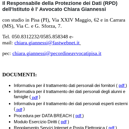
Il Responsabile della Protezione dei Dati (RPD)
dell'Istituto è l' Avvocato Chiara Giannessi
con studio in Pisa (PI), Via XXIV Maggio, 62 e in Carrara
(MS), Via C. e G. Sforza, 7.
Tel. 050.8312232/0585.858348 e-
mail:
chiara.giannessi@fastwebnet.it
pec:
chiara.giannessi@
pecordineavvocatipisa.it
DOCUMENTI:
Informativa per il trattamento dati personali dei fornitori (
pdf
)
Informativa per il trattamento dei dati personali degli alunni e
famiglie (
)
pdf
Informativa per il trattamento dei dati personali esperti esterni
(
)
pdf
Procedura per DATA BREACH (
pdf
)
Modulo Esercizio Diritti (
pdf
)
Regolamento Servizi Internet e Posta Elettronica (
pdf
)