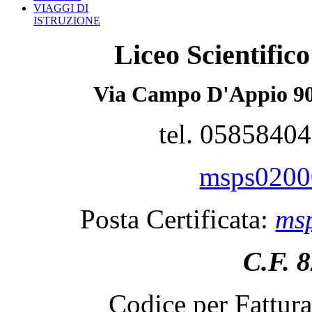
VIAGGI DI
ISTRUZIONE
Liceo Scientifi
Via Campo D'Appio 90
tel. 0585840
msps02000
Posta Certificata:
msp
C.F. 
Codice per Fattur