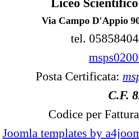
Liceo Scientifi
Via Campo D'Appio 90
tel. 0585840
msps02000
Posta Certificata:
msp
C.F. 
Codice per Fattur
Joomla templates by a4joo