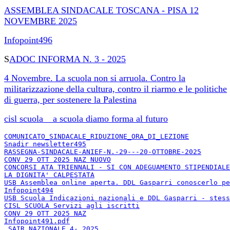
ASSEMBLEA SINDACALE TOSCANA - PISA 12
NOVEMBRE 2025
Infopoint496
S
ADOC INFORMA N. 3 - 2025
4 Novembre. La scuola non si arruola. Contro la
militarizzazione della cultura, contro il riarmo e le politiche
di guerra, per sostenere la Palestina
cisl scuola _ a scuola diamo forma al futuro
COMUNICATO_SINDACALE_RIDUZIONE_ORA_DI_LEZIONE
Snadir newsletter495
RASSEGNA-SINDACALE-ANIEF-N.-29---20-OTTOBRE-2025
CONV 29 OTT 2025 NAZ NUOVO
CONCORSI ATA TRIENNALI - SI CON ADEGUAMENTO STIPENDIALE
LA DIGNITA' CALPESTATA
USB Assemblea online aperta. DDL Gasparri conoscerlo pe
Infopoint494
USB Scuola Indicazioni nazionali e DDL Gasparri - stess
CISL SCUOLA Servizi agli iscritti
CONV 29 OTT 2025 NAZ
Infopoint491.pdf
_SAIR NAZIONALE 4- 202
5